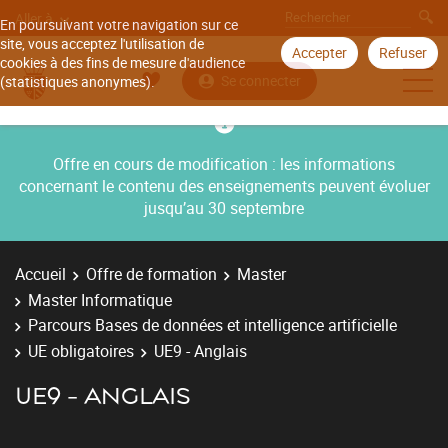
Aller à
En poursuivant votre navigation sur ce
site, vous acceptez l'utilisation de
Accepter
Refuser
cookies à des fins de mesure d'audience
Se connecter
(statistiques anonymes).
Offre en cours de modification : les informations
concernant le contenu des enseignements peuvent évoluer
jusqu’au 30 septembre
Accueil
Offre de formation
Master
Master Informatique
Parcours Bases de données et intelligence artificielle
UE obligatoires
UE9 - Anglais
UE9 - ANGLAIS