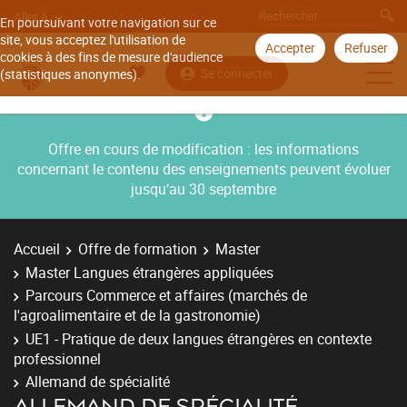
Aller à
En poursuivant votre navigation sur ce
site, vous acceptez l'utilisation de
Accepter
Refuser
cookies à des fins de mesure d'audience
Se connecter
(statistiques anonymes).
Offre en cours de modification : les informations
concernant le contenu des enseignements peuvent évoluer
jusqu’au 30 septembre
Accueil
Offre de formation
Master
Master Langues étrangères appliquées
Parcours Commerce et affaires (marchés de
l'agroalimentaire et de la gastronomie)
UE1 - Pratique de deux langues étrangères en contexte
professionnel
Allemand de spécialité
ALLEMAND DE SPÉCIALITÉ