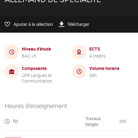
Ajouter à la sélection
Télécharger
Niveau d'étude
ECTS
BAC +5
4 crédits
Composante
Volume horaire
UFR Langues et
30h
Communication
Heures d'enseignement
Travaux
TD
30h
Dirigés