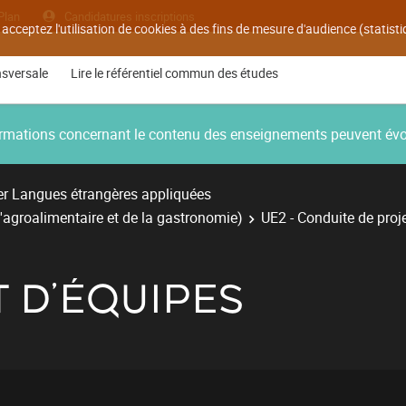
Plan
Candidatures inscriptions
 acceptez l'utilisation de cookies à des fins de mesure d'audience (statis
nsversale
Lire le référentiel commun des études
nformations concernant le contenu des enseignements peuvent év
r Langues étrangères appliquées
'agroalimentaire et de la gastronomie)
UE2 - Conduite de proje
D'ÉQUIPES