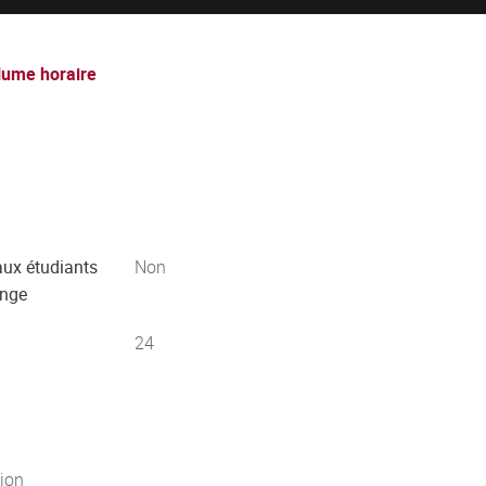
lume horaire
aux étudiants
Non
ange
24
jon