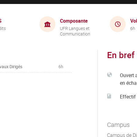
S
Composante
Vo
dits
UFR Langues et
6h
Communication
En bref
vaux Dirigés
6h
Ouvert 
en éch
Effectif
Campus
Campus de Di