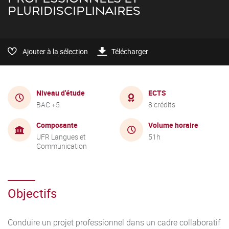
PLURIDISCIPLINAIRES
Ajouter à la sélection
Télécharger
Niveau d'étude
ECTS
BAC +5
8 crédits
Composante
Volume horaire
UFR Langues et
51h
Communication
Objectifs
Conduire un projet professionnel dans un cadre collaboratif