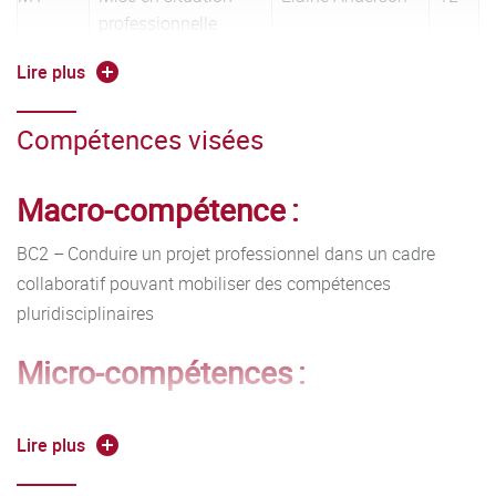
professionnelle
Lire plus
Management de
Cédric Laporte
8
projets
Compétences visées
Entrepreneuriat
Marion Roig
6
Macro-compétence :
mutualisé avec M2
Arnaud Cordelier
6
REVI
BC2 – Conduire un projet professionnel dans un cadre
Gestion et
Ismaïl Lahlou
9
collaboratif pouvant mobiliser des compétences
comptabilité
pluridisciplinaires
d’entreprise
Micro-compétences :
Informatique
Bertrand
6
professionnelle
Tortochaux
2.1. Définir les processus à mettre en œuvre pour la
Lire plus
conduite et l'évaluation d'un projet
Création graphique
Tristan Fellman
9