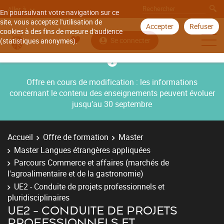
Aller à
En poursuivant votre navigation sur ce
site, vous acceptez l'utilisation de
Accepter
Refuser
cookies à des fins de mesure d'audience
Se connecter
(statistiques anonymes).
Offre en cours de modification : les informations
concernant le contenu des enseignements peuvent évoluer
jusqu’au 30 septembre
Accueil
Offre de formation
Master
Master Langues étrangères appliquées
Parcours Commerce et affaires (marchés de
l'agroalimentaire et de la gastronomie)
UE2 - Conduite de projets professionnels et
pluridisciplinaires
UE2 - CONDUITE DE PROJETS
PROFESSIONNELS ET