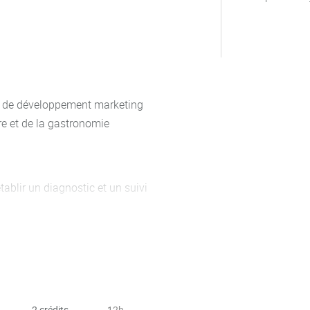
ie de développement marketing
re et de la gastronomie
établir un diagnostic et un suivi
eur
itatives pour établir un
2 crédits
12h