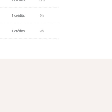
tratégiques
1 crédits
9h
 le marché
1 crédits
9h
 multinationales des marchés de