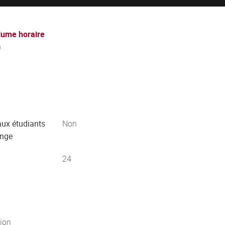
lume horaire
h
aux étudiants
Non
ange
24
jon