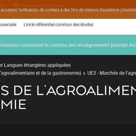
Plan
Candidatures inscriptions
 acceptez l'utilisation de cookies à des fins de mesure d'audience (statis
nsversale
Lire le référentiel commun des études
nformations concernant le contenu des enseignements peuvent év
r Langues étrangères appliquées
'agroalimentaire et de la gastronomie)
UE3 - Marchés de l'agr
S DE L'AGROALIMEN
MIE