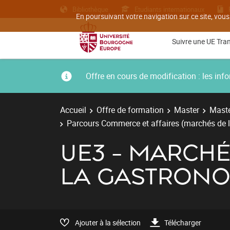
Bibliothèque
Etudiants internationaux
En poursuivant votre navigation sur ce site, vous
Suivre une UE Tra
Offre en cours de modification : les i
Accueil
Offre de formation
Master
Maste
Parcours Commerce et affaires (marchés de l
UE3 - MARCHÉ
LA GASTRONO
Ajouter à la sélection
Télécharger