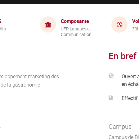
S
Composante
Vo
dits
UFR Langues et
30
Communication
En bref
développement marketing des
Ouvert 
en éch
t de la gastronomie
Effectif
Campus
.
Campus de Di