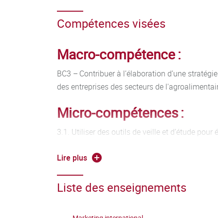
Compétences visées
Macro-compétence :
BC3 – Contribuer à l’élaboration d’une stratég
des entreprises des secteurs de l'agroalimentai
Micro-compétences :
3.1. Utiliser des outils de veille et d’étude pour 
des marchés
Lire plus
3.2. Définir une stratégie concurrentielle
Liste des enseignements
3.2. Analyser le comportement du consommat
3.3. Analyser des données qualitatives ou quant
Marketing international