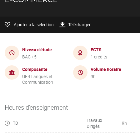
Ajouter à la sélection
Télécharger
Niveau d'étude
ECTS
BAC +5
1 crédits
Composante
Volume horaire
UFR Langues et
9h
Communication
Heures d'enseignement
Travaux
TD
9h
Dirigés