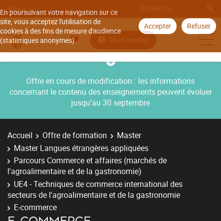
Aller à
En poursuivant votre navigation sur ce
site, vous acceptez l'utilisation de
Accepter
Refuser
cookies à des fins de mesure d'audience
Se connecter
(statistiques anonymes).
Offre en cours de modification : les informations
concernant le contenu des enseignements peuvent évoluer
jusqu’au 30 septembre
Accueil
Offre de formation
Master
Master Langues étrangères appliquées
Parcours Commerce et affaires (marchés de
l'agroalimentaire et de la gastronomie)
UE4 - Techniques de commerce international des
secteurs de l'agroalimentaire et de la gastronomie
E-commerce
E-COMMERCE