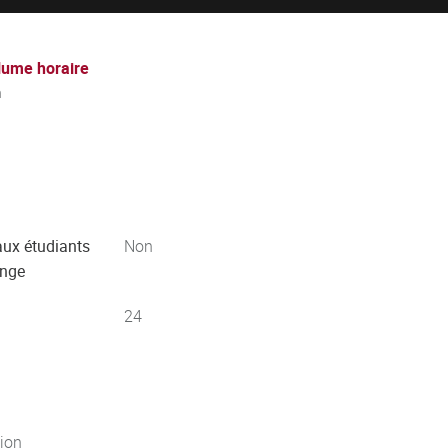
lume horaire
h
aux étudiants
Non
ange
24
jon