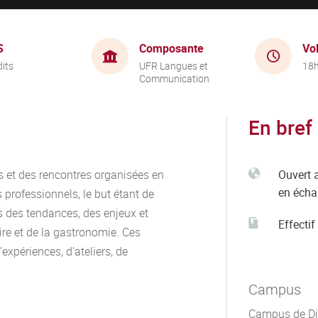
S
Composante
Vo
dits
UFR Langues et
18
Communication
En bref
s et des rencontres organisées en
Ouvert 
en éch
 professionnels, le but étant de
s des tendances, des enjeux et
Effectif
ire et de la gastronomie. Ces
expériences, d’ateliers, de
Campus
Campus de Di