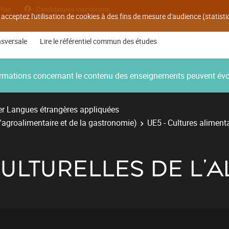
Plan
Candidatures inscriptions
 acceptez l'utilisation de cookies à des fins de mesure d'audience (statis
nsversale
Lire le référentiel commun des études
nformations concernant le contenu des enseignements peuvent év
r Langues étrangères appliquées
'agroalimentaire et de la gastronomie)
UE5 - Cultures aliment
ULTURELLES DE L'A