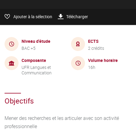
Ajouter à la sélection
Télécharger
Niveau d'étude
ECTS
BAC +5
2 crédits
Composante
Volume horaire
UFR Langues et
16h
Communication
Objectifs
Mener des recherches et les articuler avec son activité
professionnelle