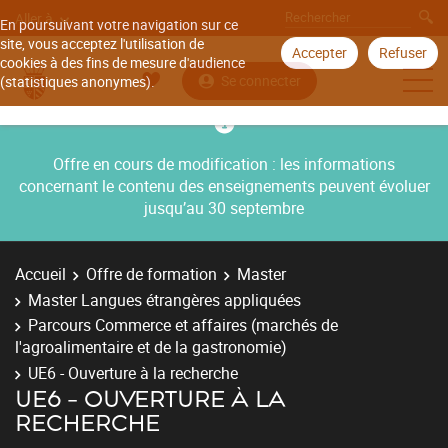
Aller à
En poursuivant votre navigation sur ce
site, vous acceptez l'utilisation de
Accepter
Refuser
cookies à des fins de mesure d'audience
Se connecter
(statistiques anonymes).
Offre en cours de modification : les informations
concernant le contenu des enseignements peuvent évoluer
jusqu’au 30 septembre
Accueil
Offre de formation
Master
Master Langues étrangères appliquées
Parcours Commerce et affaires (marchés de
l'agroalimentaire et de la gastronomie)
UE6 - Ouverture à la recherche
UE6 - OUVERTURE À LA
RECHERCHE