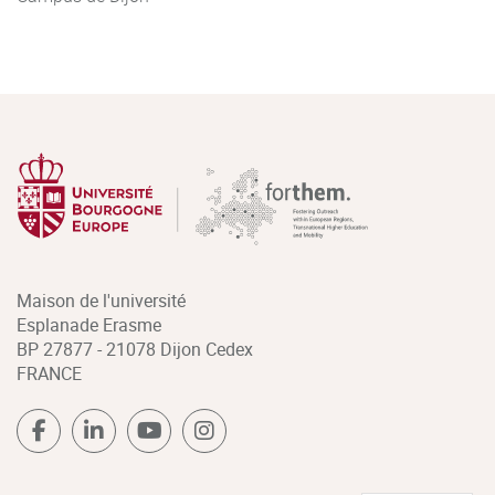
la veille
M2 – Méthodologie de la
recherche
M2 – Séminaire de
recherche
Maison de l'université
Esplanade Erasme
BP 27877 - 21078 Dijon Cedex
FRANCE