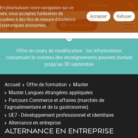
Aller à
En poursuivant votre navigation sur ce
site, vous acceptez l'utilisation de
Accepter
Refuser
cookies à des fins de mesure d'audience
Se connecter
(statistiques anonymes).
Offre en cours de modification : les informations
concernant le contenu des enseignements peuvent évoluer
jusqu’au 30 septembre
Accueil
Offre de formation
Master
Master Langues étrangères appliquées
Parcours Commerce et affaires (marchés de
l'agroalimentaire et de la gastronomie)
UE7 - Développement professionnel et identitaire
Alternance en entreprise
ALTERNANCE EN ENTREPRISE