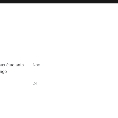
aux étudiants
Non
ange
24