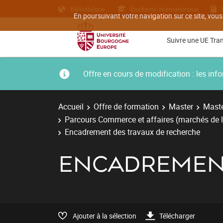
Bibliothèque
Etudiants internationaux
En poursuivant votre navigation sur ce site, vous
Suivre une UE Tra
Offre en cours de modification : les i
Accueil
Offre de formation
Master
Maste
Parcours Commerce et affaires (marchés de l
Encadrement des travaux de recherche
ENCADREMENT
Ajouter à la sélection
Télécharger