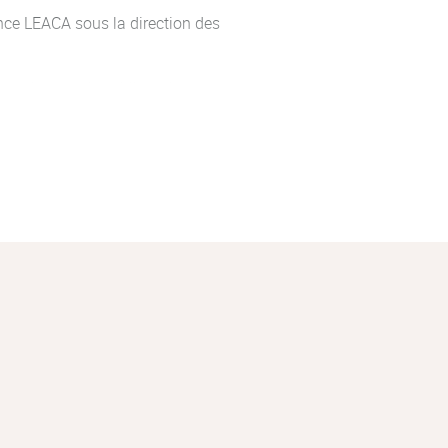
ence LEACA sous la direction des
ues à caractère obligatoire
Semestre 1 en fonction des