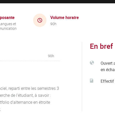
posante
Volume horaire
Langues et
90h
unication
En bref
90h
Ouvert 
en éch
Effectif
ciel, reparti entre les semestres 3
rche de l’étudiant, à savoir :
olio d’alternance en étroite
 ;