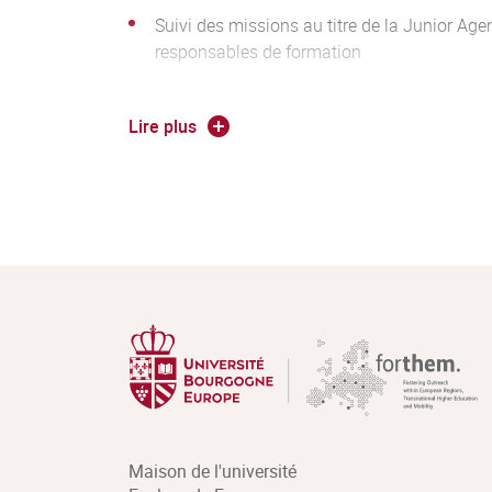
Suivi des missions au titre de la Junior Ag
responsables de formation
Participation à différents projets pédagogiq
(ateliers,
hackathon
, etc).
Lire plus
Ces heures pourront être placées en partie au 
besoins d’emploi du temps.
Maison de l'université