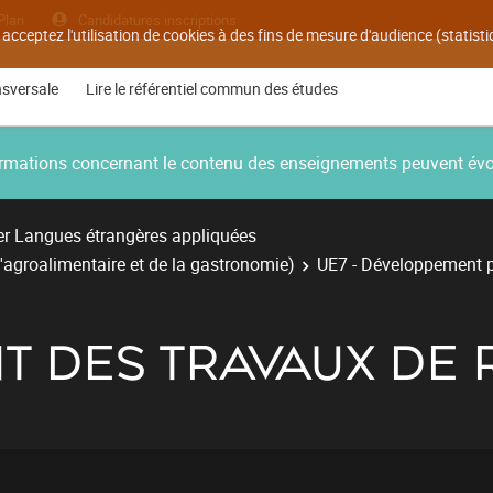
Plan
Candidatures inscriptions
 acceptez l'utilisation de cookies à des fins de mesure d'audience (statis
nsversale
Lire le référentiel commun des études
nformations concernant le contenu des enseignements peuvent év
r Langues étrangères appliquées
'agroalimentaire et de la gastronomie)
UE7 - Développement pr
 DES TRAVAUX DE