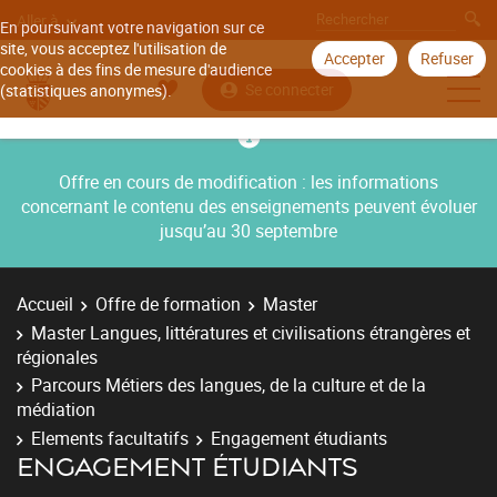
Aller à
En poursuivant votre navigation sur ce
site, vous acceptez l'utilisation de
Accepter
Refuser
cookies à des fins de mesure d'audience
Se connecter
(statistiques anonymes).
Offre en cours de modification : les informations
concernant le contenu des enseignements peuvent évoluer
jusqu’au 30 septembre
Accueil
Offre de formation
Master
Master Langues, littératures et civilisations étrangères et
régionales
Parcours Métiers des langues, de la culture et de la
médiation
Elements facultatifs
Engagement étudiants
ENGAGEMENT ÉTUDIANTS