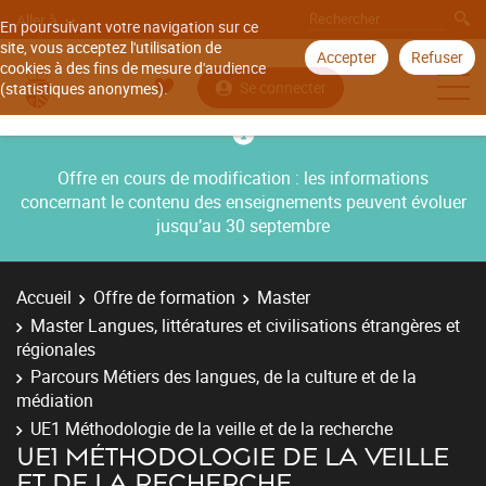
Aller à
En poursuivant votre navigation sur ce
site, vous acceptez l'utilisation de
Accepter
Refuser
cookies à des fins de mesure d'audience
Se connecter
(statistiques anonymes).
Offre en cours de modification : les informations
concernant le contenu des enseignements peuvent évoluer
jusqu’au 30 septembre
Accueil
Offre de formation
Master
Master Langues, littératures et civilisations étrangères et
régionales
Parcours Métiers des langues, de la culture et de la
médiation
UE1 Méthodologie de la veille et de la recherche
UE1 MÉTHODOLOGIE DE LA VEILLE
ET DE LA RECHERCHE