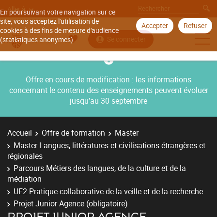
Aller à
En poursuivant votre navigation sur ce
site, vous acceptez l'utilisation de
Accepter
Refuser
cookies à des fins de mesure d'audience
Se connecter
(statistiques anonymes).
Offre en cours de modification : les informations
concernant le contenu des enseignements peuvent évoluer
jusqu’au 30 septembre
Accueil
Offre de formation
Master
Master Langues, littératures et civilisations étrangères et
régionales
Parcours Métiers des langues, de la culture et de la
médiation
UE2 Pratique collaborative de la veille et de la recherche
Projet Junior Agence (obligatoire)
PROJET JUNIOR AGENCE