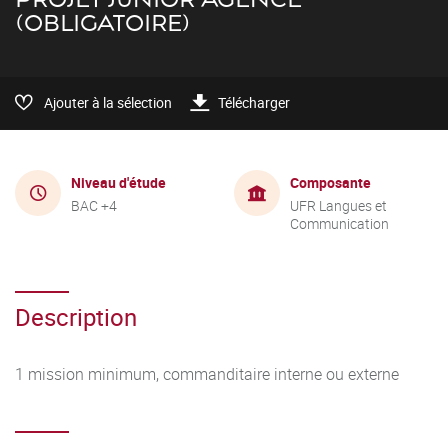
(OBLIGATOIRE)
Ajouter à la sélection
Télécharger
Niveau d'étude
Composante
BAC +4
UFR Langues et
Communication
Description
1 mission minimum, commanditaire interne ou externe