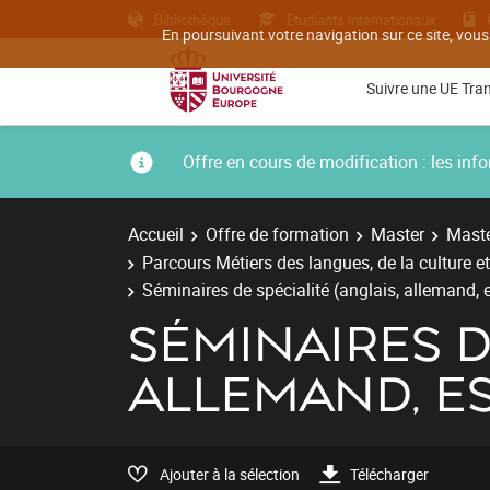
Bibliothèque
Etudiants internationaux
En poursuivant votre navigation sur ce site, vous
Suivre une UE Tra
Offre en cours de modification : les i
Accueil
Offre de formation
Master
Maste
Parcours Métiers des langues, de la culture e
Séminaires de spécialité (anglais, allemand,
SÉMINAIRES D
ALLEMAND, E
Ajouter à la sélection
Télécharger