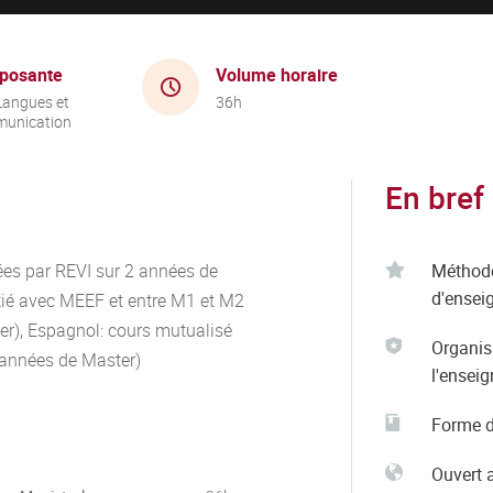
posante
Volume horaire
Langues et
36h
unication
En bref
es par REVI sur 2 années de
Méthod
d'ensei
tié avec MEEF et entre M1 et M2
r), Espagnol: cours mutualisé
Organis
 années de Master)
l'ensei
Forme d
Ouvert 