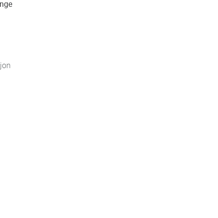
ange
jon