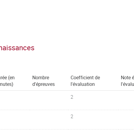
nnaissances
rée (en
Nombre
Coefficient de
Note é
nutes)
d'épreuves
l'évaluation
l'éval
2
2