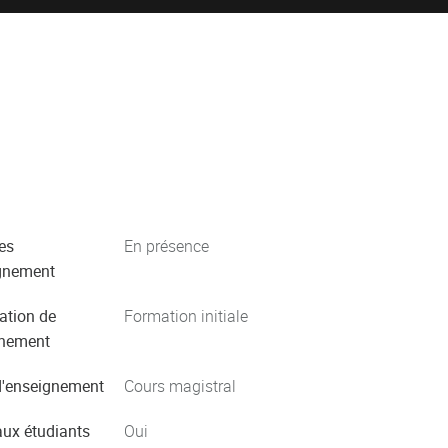
es
En présence
gnement
ation de
Formation initiale
gnement
'enseignement
Cours magistral
aux étudiants
Oui