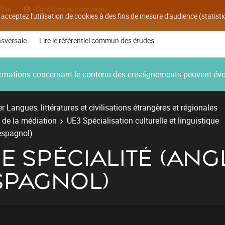
Plan
Candidatures inscriptions
 acceptez l'utilisation de cookies à des fins de mesure d'audience (statis
nsversale
Lire le référentiel commun des études
nformations concernant le contenu des enseignements peuvent év
r Langues, littératures et civilisations étrangères et régionales
t de la médiation
UE3 Spécialisation culturelle et linguistique
 espagnol)
E SPÉCIALITÉ (ANGL
SPAGNOL)