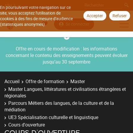
Aller à
En poursuivant votre navigation sur ce
site, vous acceptez l'utilisation de
Accepter
Refuser
cookies à des fins de mesure d'audience
Se connecter
(statistiques anonymes).
Offre en cours de modification : les informations
concernant le contenu des enseignements peuvent évoluer
jusqu’au 30 septembre
Accueil
Offre de formation
Master
Master Langues, littératures et civilisations étrangères et
régionales
Parcours Métiers des langues, de la culture et de la
médiation
UE3 Spécialisation culturelle et linguistique
Cours d'ouverture
COURS D'OUVERTURE