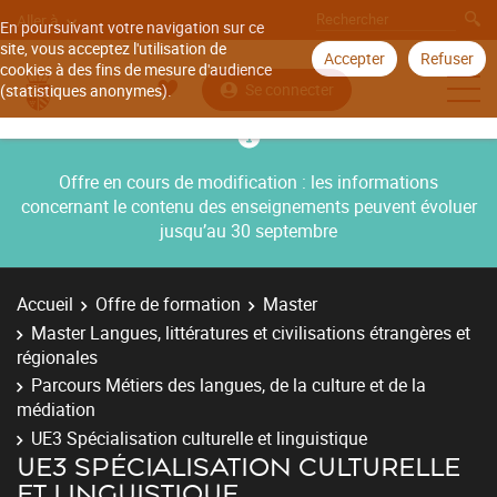
Aller à
En poursuivant votre navigation sur ce
site, vous acceptez l'utilisation de
Accepter
Refuser
cookies à des fins de mesure d'audience
Se connecter
(statistiques anonymes).
Offre en cours de modification : les informations
concernant le contenu des enseignements peuvent évoluer
jusqu’au 30 septembre
Accueil
Offre de formation
Master
Master Langues, littératures et civilisations étrangères et
régionales
Parcours Métiers des langues, de la culture et de la
médiation
UE3 Spécialisation culturelle et linguistique
UE3 SPÉCIALISATION CULTURELLE
ET LINGUISTIQUE