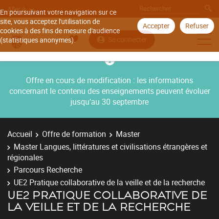
Aller à
En poursuivant votre navigation sur ce
site, vous acceptez l'utilisation de
Accepter
Refuser
cookies à des fins de mesure d'audience
Se connecter
(statistiques anonymes).
Offre en cours de modification : les informations
concernant le contenu des enseignements peuvent évoluer
jusqu’au 30 septembre
Accueil
Offre de formation
Master
Master Langues, littératures et civilisations étrangères et
régionales
Parcours Recherche
UE2 Pratique collaborative de la veille et de la recherche
UE2 PRATIQUE COLLABORATIVE DE
LA VEILLE ET DE LA RECHERCHE