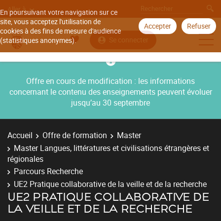
Aller à
En poursuivant votre navigation sur ce
site, vous acceptez l'utilisation de
Accepter
Refuser
cookies à des fins de mesure d'audience
Se connecter
(statistiques anonymes).
Offre en cours de modification : les informations
concernant le contenu des enseignements peuvent évoluer
jusqu’au 30 septembre
Accueil
Offre de formation
Master
Master Langues, littératures et civilisations étrangères et
régionales
Parcours Recherche
UE2 Pratique collaborative de la veille et de la recherche
UE2 PRATIQUE COLLABORATIVE DE
LA VEILLE ET DE LA RECHERCHE