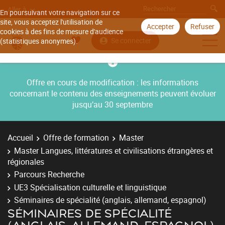
Aller à
En poursuivant votre navigation sur ce
site, vous acceptez l'utilisation de
Accepter
Refuser
cookies à des fins de mesure d'audience
Se connecter
(statistiques anonymes).
Offre en cours de modification : les informations
concernant le contenu des enseignements peuvent évoluer
jusqu’au 30 septembre
Accueil
Offre de formation
Master
Master Langues, littératures et civilisations étrangères et
régionales
Parcours Recherche
UE3 Spécialisation culturelle et linguistique
Séminaires de spécialité (anglais, allemand, espagnol)
SÉMINAIRES DE SPÉCIALITÉ