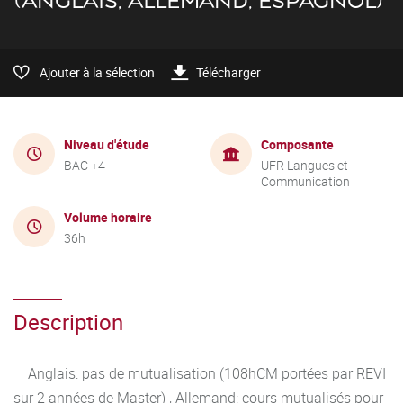
(ANGLAIS, ALLEMAND, ESPAGNOL)
Ajouter à la sélection
Télécharger
Niveau d'étude
Composante
BAC +4
UFR Langues et
Communication
Volume horaire
36h
Description
Anglais: pas de mutualisation (108hCM portées par REVI
sur 2 années de Master) , Allemand: cours mutualisés pour