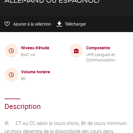
ALLEMAND OU ESPAGNOL)
Ajouter à la sélection
Télécharger
Niveau d'étude
Composante
BAC +4
UFR Langues et
Communication
Volume horaire
8h
Description
IR CT ou CC selon le cours choisi, 8h de cours minimum.
Le choix dépendra de la disponibilité des cours dans