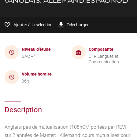
(ANGLAIS, ALLEMAND,ESPAGNOL)
Ajouter à la sélection
Télécharger
Niveau d'étude
Composante
BAC +4
UFR Langues et
Communication
Volume horaire
36h
Description
Anglais: pas de mutualisation (108hCM portées par REVI
sur 2 années de Master) , Allemand: cours mutualisés pour