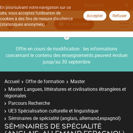
Aller à
En poursuivant votre navigation sur ce
site, vous acceptez l'utilisation de
Accepter
Refuser
cookies à des fins de mesure d'audience
Se connecter
(statistiques anonymes).
Offre en cours de modification : les informations
concernant le contenu des enseignements peuvent évoluer
jusqu’au 30 septembre
Accueil
Offre de formation
Master
Master Langues, littératures et civilisations étrangères et
régionales
Parcours Recherche
UE3 Spécialisation culturelle et linguistique
Séminaires de spécialité (anglais, allemand,espagnol)
SÉMINAIRES DE SPÉCIALITÉ