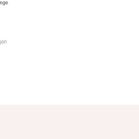
ange
jon