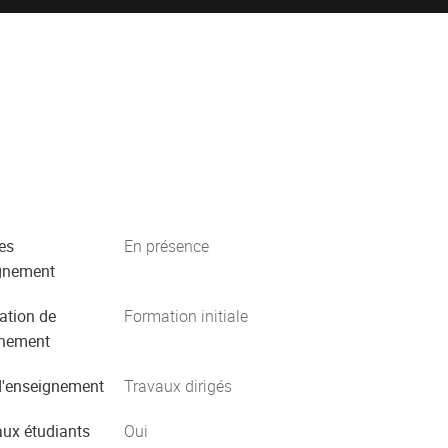
es
En présence
gnement
ation de
Formation initiale
gnement
'enseignement
Travaux dirigés
aux étudiants
Oui