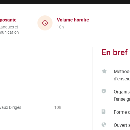
posante
Volume horaire
Langues et
10h
unication
En bref
Méthod
d'ensei
Organis
l'ensei
vaux Dirigés
10h
Forme d
Ouvert 