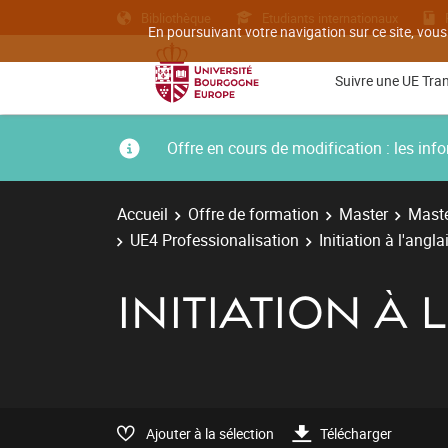
Bibliothèque
Etudiants internationaux
En poursuivant votre navigation sur ce site, vous
Suivre une UE Tra
Offre en cours de modification : les i
Accueil
Offre de formation
Master
Maste
UE4 Professionalisation
Initiation à l'angla
INITIATION À 
Ajouter à la sélection
Télécharger