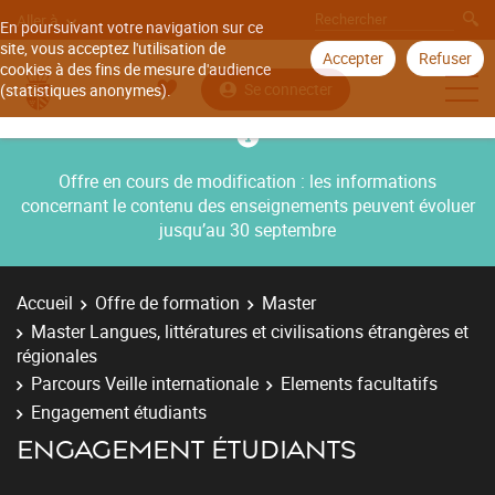
Aller à
En poursuivant votre navigation sur ce
site, vous acceptez l'utilisation de
Accepter
Refuser
cookies à des fins de mesure d'audience
Se connecter
(statistiques anonymes).
Offre en cours de modification : les informations
concernant le contenu des enseignements peuvent évoluer
jusqu’au 30 septembre
Accueil
Offre de formation
Master
Master Langues, littératures et civilisations étrangères et
régionales
Parcours Veille internationale
Elements facultatifs
Engagement étudiants
ENGAGEMENT ÉTUDIANTS