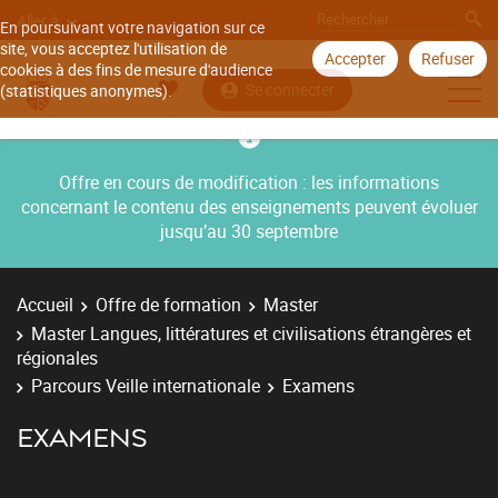
Aller à
En poursuivant votre navigation sur ce
site, vous acceptez l'utilisation de
Accepter
Refuser
cookies à des fins de mesure d'audience
Se connecter
(statistiques anonymes).
Offre en cours de modification : les informations
concernant le contenu des enseignements peuvent évoluer
jusqu’au 30 septembre
Accueil
Offre de formation
Master
Master Langues, littératures et civilisations étrangères et
régionales
Parcours Veille internationale
Examens
EXAMENS