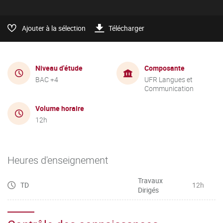
Ajouter à la sélection
Télécharger
Niveau d'étude
Composante
BAC +4
UFR Langues et
Communication
Volume horaire
12h
Heures d'enseignement
Travaux
TD
12h
Dirigés