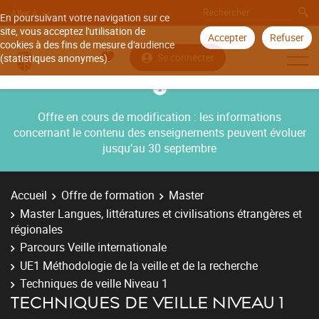
Aller à
En poursuivant votre navigation sur ce
site, vous acceptez l'utilisation de
Accepter
Refuser
cookies à des fins de mesure d'audience
Se connecter
(statistiques anonymes).
Offre en cours de modification : les informations
concernant le contenu des enseignements peuvent évoluer
jusqu’au 30 septembre
Accueil
Offre de formation
Master
Master Langues, littératures et civilisations étrangères et
régionales
Parcours Veille internationale
UE1 Méthodologie de la veille et de la recherche
Techniques de veille Niveau 1
TECHNIQUES DE VEILLE NIVEAU 1