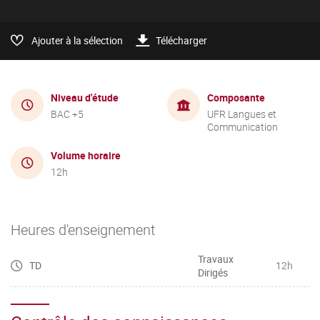
Ajouter à la sélection
Télécharger
Niveau d'étude
Composante
BAC +5
UFR Langues et
Communication
Volume horaire
12h
Heures d'enseignement
Travaux
TD
12h
Dirigés