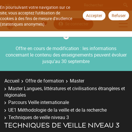
Aller à
En poursuivant votre navigation sur ce
site, vous acceptez l'utilisation de
Accepter
Refuser
cookies à des fins de mesure d'audience
Se connecter
(statistiques anonymes).
Offre en cours de modification : les informations
concernant le contenu des enseignements peuvent évoluer
jusqu’au 30 septembre
Accueil
Offre de formation
Master
Master Langues, littératures et civilisations étrangères et
régionales
Parcours Veille internationale
UE1 Méthodologie de la veille et de la recherche
Techniques de veille niveau 3
TECHNIQUES DE VEILLE NIVEAU 3