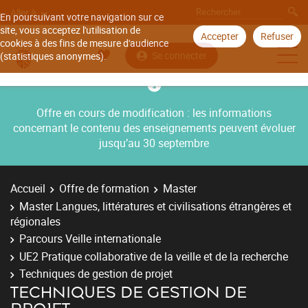
Aller à
En poursuivant votre navigation sur ce
site, vous acceptez l'utilisation de
Accepter
Refuser
cookies à des fins de mesure d'audience
Se connecter
(statistiques anonymes).
Offre en cours de modification : les informations
concernant le contenu des enseignements peuvent évoluer
jusqu’au 30 septembre
Accueil
Offre de formation
Master
Master Langues, littératures et civilisations étrangères et
régionales
Parcours Veille internationale
UE2 Pratique collaborative de la veille et de la recherche
Techniques de gestion de projet
TECHNIQUES DE GESTION DE