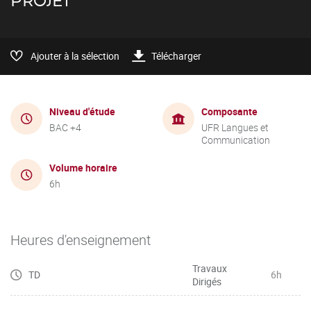
PROJET
Ajouter à la sélection
Télécharger
Niveau d'étude
Composante
BAC +4
UFR Langues et
Communication
Volume horaire
6h
Heures d'enseignement
Travaux
TD
6h
Dirigés