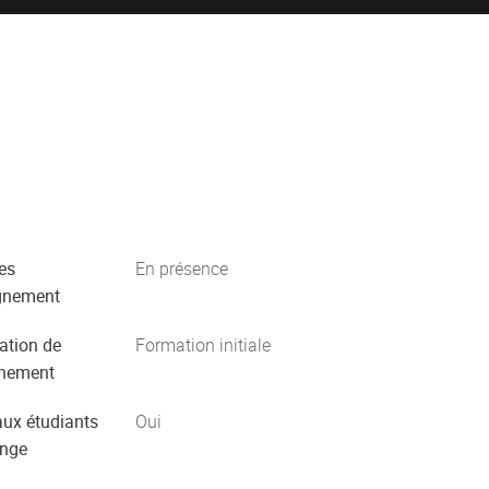
es
En présence
gnement
ation de
Formation initiale
gnement
aux étudiants
Oui
ange