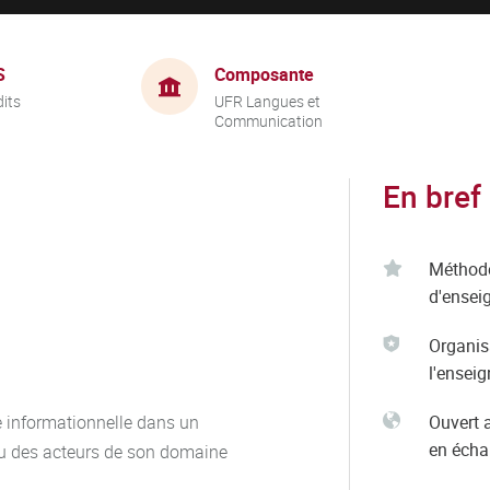
S
Composante
dits
UFR Langues et
Communication
En bref
Méthod
d'ensei
Organis
l'ensei
e informationnelle dans un
Ouvert 
en éch
ou des acteurs de son domaine