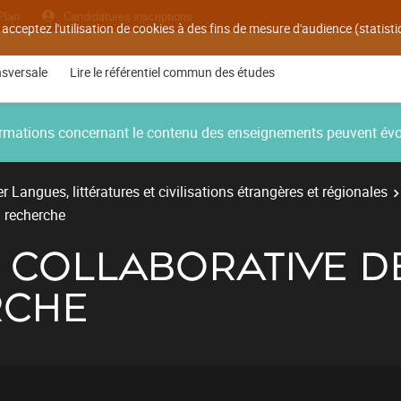
Plan
Candidatures inscriptions
 acceptez l'utilisation de cookies à des fins de mesure d'audience (statis
nsversale
Lire le référentiel commun des études
nformations concernant le contenu des enseignements peuvent év
r Langues, littératures et civilisations étrangères et régionales
a recherche
 COLLABORATIVE DE
RCHE