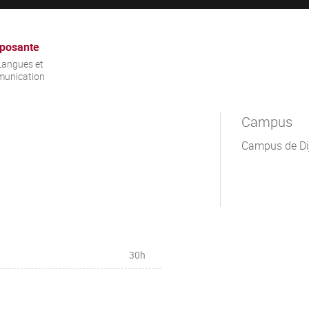
posante
Langues et
unication
Campus
Campus de Di
30h