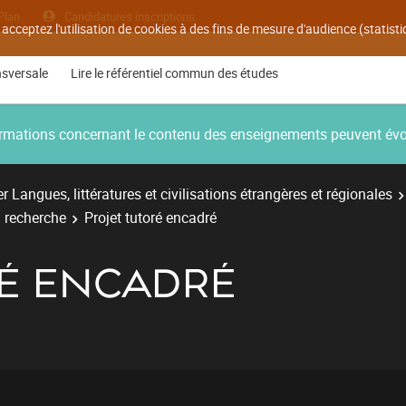
Plan
Candidatures inscriptions
 acceptez l'utilisation de cookies à des fins de mesure d'audience (statis
nsversale
Lire le référentiel commun des études
nformations concernant le contenu des enseignements peuvent év
r Langues, littératures et civilisations étrangères et régionales
a recherche
Projet tutoré encadré
RÉ ENCADRÉ