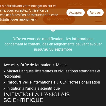
Aller à
En poursuivant votre navigation sur ce
site, vous acceptez l'utilisation de
Accepter
Refuser
cookies à des fins de mesure d'audience
Se connecter
(statistiques anonymes).
Offre en cours de modification : les informations
concernant le contenu des enseignements peuvent évoluer
jusqu’au 30 septembre
Accueil
Offre de formation
Master
Master Langues, littératures et civilisations étrangères et
régionales
Parcours Veille internationale
UE4 Professionalisation
Initiation à l'anglais scientifique
INITIATION À L'ANGLAIS
SCIENTIFIQUE