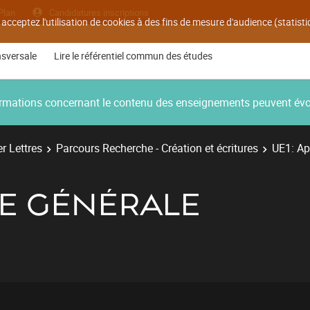
Plan
Candidatures inscriptions
 acceptez l'utilisation de cookies à des fins de mesure d'audience (statis
nsversale
Lire le référentiel commun des études
nformations concernant le contenu des enseignements peuvent év
r Lettres
Parcours Recherche - Création et écritures
UE1: Ap
HE GÉNÉRALE