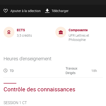
Ajouter à la sélection
Télécharger
ECTS
Composante
3,5 crédits
UFR Lettres et
Philosophie
Heures d'enseignement
Travaux
TD
18h
Dirigés
Contrôle des connaissances
SESSION 1 CT