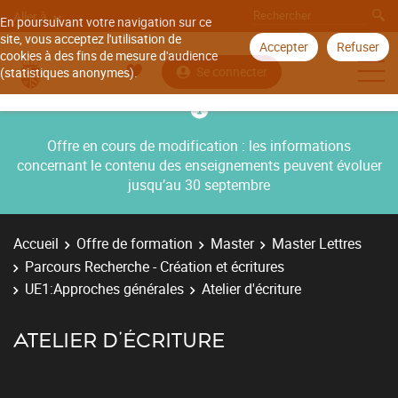
Aller à
En poursuivant votre navigation sur ce
site, vous acceptez l'utilisation de
Accepter
Refuser
cookies à des fins de mesure d'audience
Se connecter
(statistiques anonymes).
Offre en cours de modification : les informations
concernant le contenu des enseignements peuvent évoluer
jusqu’au 30 septembre
Accueil
Offre de formation
Master
Master Lettres
Parcours Recherche - Création et écritures
UE1:Approches générales
Atelier d'écriture
ATELIER D'ÉCRITURE