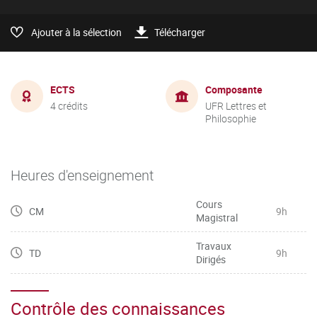
Ajouter à la sélection
Télécharger
ECTS
Composante
4 crédits
UFR Lettres et
Philosophie
Heures d'enseignement
Cours
CM
9h
Magistral
Travaux
TD
9h
Dirigés
Contrôle des connaissances