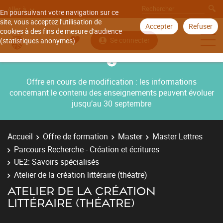
Aller à
En poursuivant votre navigation sur ce
site, vous acceptez l'utilisation de
Accepter
Refuser
cookies à des fins de mesure d'audience
Se connecter
(statistiques anonymes).
Offre en cours de modification : les informations
concernant le contenu des enseignements peuvent évoluer
jusqu’au 30 septembre
Accueil
Offre de formation
Master
Master Lettres
Parcours Recherche - Création et écritures
UE2: Savoirs spécialisés
Atelier de la création littéraire (théatre)
ATELIER DE LA CRÉATION
LITTÉRAIRE (THÉATRE)