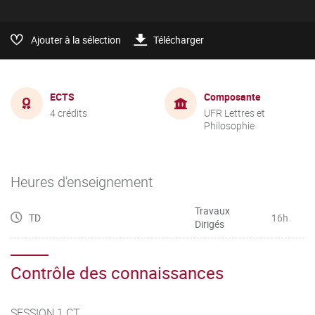
Ajouter à la sélection
Télécharger
ECTS
Composante
4 crédits
UFR Lettres et
Philosophie
Heures d'enseignement
Travaux
TD
16h
Dirigés
Contrôle des connaissances
SESSION 1 CT