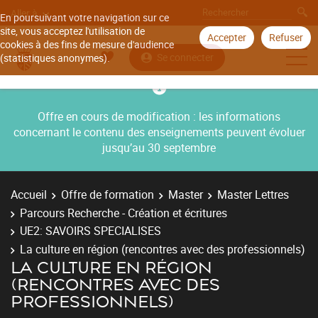
Aller à
En poursuivant votre navigation sur ce
site, vous acceptez l'utilisation de
Accepter
Refuser
cookies à des fins de mesure d'audience
Se connecter
(statistiques anonymes).
Offre en cours de modification : les informations
concernant le contenu des enseignements peuvent évoluer
jusqu’au 30 septembre
Accueil
Offre de formation
Master
Master Lettres
Parcours Recherche - Création et écritures
UE2: SAVOIRS SPECIALISES
La culture en région (rencontres avec des professionnels)
LA CULTURE EN RÉGION
(RENCONTRES AVEC DES
PROFESSIONNELS)