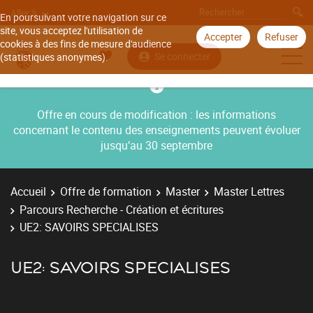
Aller à
En poursuivant votre navigation sur ce
site, vous acceptez l'utilisation de
Accepter
Refuser
cookies à des fins de mesure d'audience
Se connecter
(statistiques anonymes).
Offre en cours de modification : les informations
concernant le contenu des enseignements peuvent évoluer
jusqu’au 30 septembre
Accueil
Offre de formation
Master
Master Lettres
Parcours Recherche - Création et écritures
UE2: SAVOIRS SPECIALISES
UE2: SAVOIRS SPECIALISES