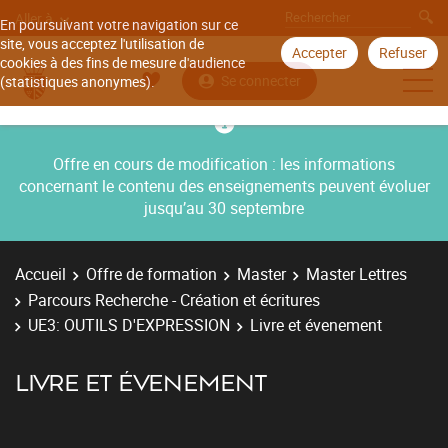
Aller à
En poursuivant votre navigation sur ce
site, vous acceptez l'utilisation de
Accepter
Refuser
cookies à des fins de mesure d'audience
Se connecter
(statistiques anonymes).
Offre en cours de modification : les informations
concernant le contenu des enseignements peuvent évoluer
jusqu’au 30 septembre
Accueil
Offre de formation
Master
Master Lettres
Parcours Recherche - Création et écritures
UE3: OUTILS D'EXPRESSION
Livre et évenement
LIVRE ET ÉVENEMENT