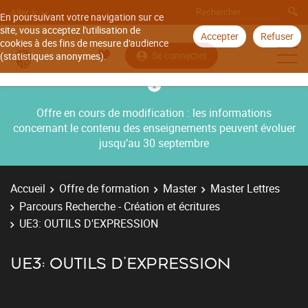
Aller à
En poursuivant votre navigation sur ce
site, vous acceptez l'utilisation de
Accepter
Refuser
cookies à des fins de mesure d'audience
Se connecter
(statistiques anonymes).
Offre en cours de modification : les informations
concernant le contenu des enseignements peuvent évoluer
jusqu’au 30 septembre
Accueil
Offre de formation
Master
Master Lettres
Parcours Recherche - Création et écritures
UE3: OUTILS D'EXPRESSION
UE3: OUTILS D'EXPRESSION