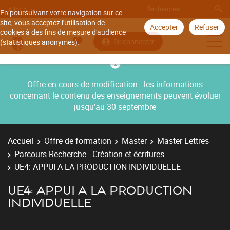
Aller à
En poursuivant votre navigation sur ce
site, vous acceptez l'utilisation de
Accepter
Refuser
cookies à des fins de mesure d'audience
Se connecter
(statistiques anonymes).
Offre en cours de modification : les informations
concernant le contenu des enseignements peuvent évoluer
jusqu’au 30 septembre
Accueil
Offre de formation
Master
Master Lettres
Parcours Recherche - Création et écritures
UE4: APPUI A LA PRODUCTION INDIVIDUELLE
UE4: APPUI A LA PRODUCTION
INDIVIDUELLE