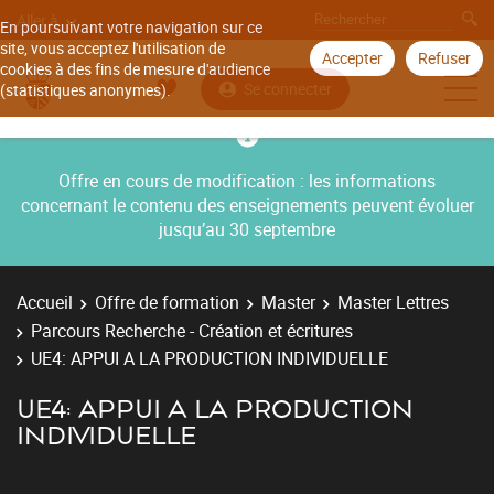
Aller à
En poursuivant votre navigation sur ce
site, vous acceptez l'utilisation de
Accepter
Refuser
cookies à des fins de mesure d'audience
Se connecter
(statistiques anonymes).
Offre en cours de modification : les informations
concernant le contenu des enseignements peuvent évoluer
jusqu’au 30 septembre
Accueil
Offre de formation
Master
Master Lettres
Parcours Recherche - Création et écritures
UE4: APPUI A LA PRODUCTION INDIVIDUELLE
UE4: APPUI A LA PRODUCTION
INDIVIDUELLE