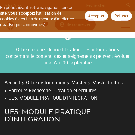
Aller à
En poursuivant votre navigation sur ce
site, vous acceptez l'utilisation de
Accepter
Refuser
cookies à des fins de mesure d'audience
Se connecter
(statistiques anonymes).
Offre en cours de modification : les informations
concernant le contenu des enseignements peuvent évoluer
jusqu’au 30 septembre
Accueil
Offre de formation
Master
Master Lettres
Parcours Recherche - Création et écritures
UE5: MODULE PRATIQUE D'INTEGRATION
UE5: MODULE PRATIQUE
D'INTEGRATION