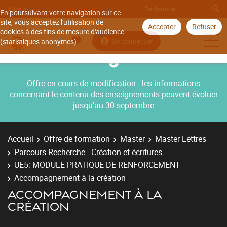
Aller à
En poursuivant votre navigation sur ce
site, vous acceptez l'utilisation de
Accepter
Refuser
cookies à des fins de mesure d'audience
Se connecter
(statistiques anonymes).
Offre en cours de modification : les informations
concernant le contenu des enseignements peuvent évoluer
jusqu’au 30 septembre
Accueil
Offre de formation
Master
Master Lettres
Parcours Recherche - Création et écritures
UE5: MODULE PRATIQUE DE RENFORCEMENT
Accompagnement à la création
ACCOMPAGNEMENT À LA
CRÉATION