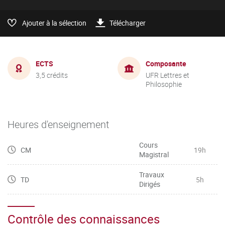
Ajouter à la sélection
Télécharger
ECTS
Composante
3,5 crédits
UFR Lettres et
Philosophie
Heures d'enseignement
Cours
CM
19h
Magistral
Travaux
TD
5h
Dirigés
Contrôle des connaissances