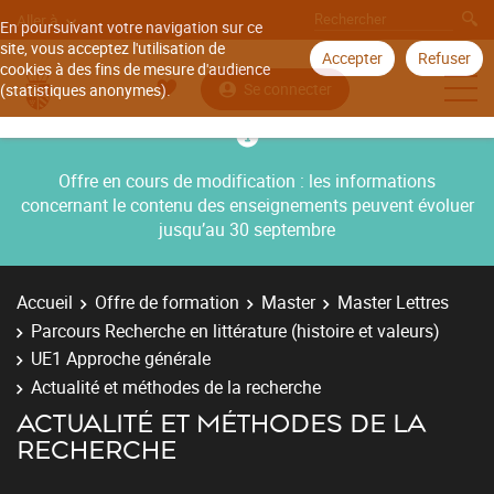
Aller à
En poursuivant votre navigation sur ce
site, vous acceptez l'utilisation de
Accepter
Refuser
cookies à des fins de mesure d'audience
Se connecter
(statistiques anonymes).
Offre en cours de modification : les informations
concernant le contenu des enseignements peuvent évoluer
jusqu’au 30 septembre
Accueil
Offre de formation
Master
Master Lettres
Parcours Recherche en littérature (histoire et valeurs)
UE1 Approche générale
Actualité et méthodes de la recherche
ACTUALITÉ ET MÉTHODES DE LA
RECHERCHE