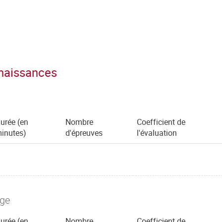
nnaissances
urée (en
Nombre
Coefficient de
inutes)
d'épreuves
l'évaluation
age
urée (en
Nombre
Coefficient de