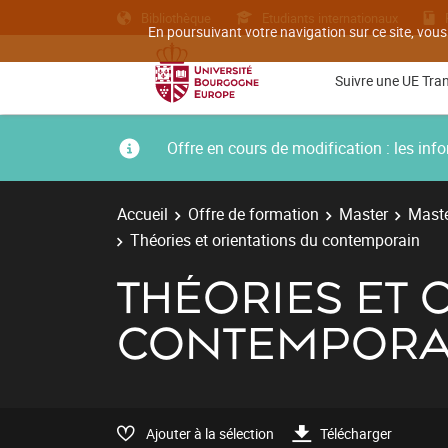
Bibliothèque
Etudiants internationaux
En poursuivant votre navigation sur ce site, vous
Suivre une UE Tra
Offre en cours de modification : les i
Accueil
Offre de formation
Master
Maste
Théories et orientations du contemporain
THÉORIES ET 
CONTEMPORA
Ajouter à la sélection
Télécharger