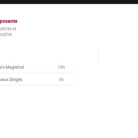
posante
ettres et
sophie
rs Magistral
19h
vaux Dirigés
5h