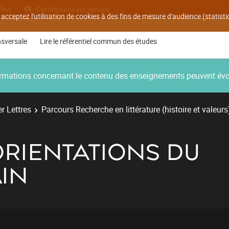
Plan
Candidatures inscriptions
 acceptez l'utilisation de cookies à des fins de mesure d'audience (statis
nsversale
Lire le référentiel commun des études
nformations concernant le contenu des enseignements peuvent év
r Lettres
Parcours Recherche en littérature (histoire et valeurs
ORIENTATIONS DU
IN