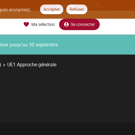
Accepter
Refuser
tiques anonymes).
Ma sélection
Se connecter
oluer jusqu’au 30 septembre
)
UE1 Approche générale