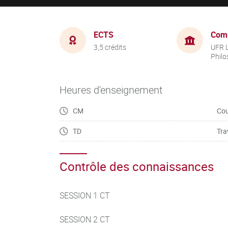
ECTS
Com
3,5 crédits
UFR L
Philo
Heures d'enseignement
CM
Cou
TD
Tra
Contrôle des connaissances
SESSION 1 CT
SESSION 2 CT