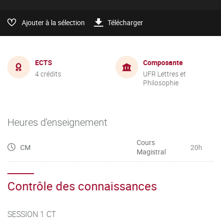
Ajouter à la sélection
Télécharger
ECTS
Composante
4 crédits
UFR Lettres et
Philosophie
Heures d'enseignement
Cours
CM
20h
Magistral
Contrôle des connaissances
SESSION 1 CT