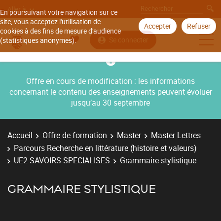
Aller à
En poursuivant votre navigation sur ce
site, vous acceptez l'utilisation de
Accepter
Refuser
cookies à des fins de mesure d'audience
Se connecter
(statistiques anonymes).
Offre en cours de modification : les informations
concernant le contenu des enseignements peuvent évoluer
jusqu’au 30 septembre
Accueil
Offre de formation
Master
Master Lettres
Parcours Recherche en littérature (histoire et valeurs)
UE2 SAVOIRS SPECIALISES
Grammaire stylistique
GRAMMAIRE STYLISTIQUE