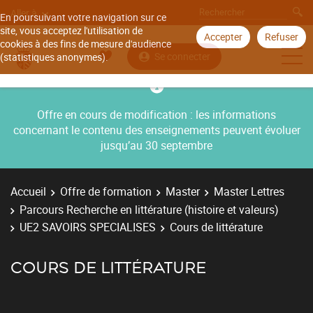
Aller à
En poursuivant votre navigation sur ce
site, vous acceptez l'utilisation de
Accepter
Refuser
cookies à des fins de mesure d'audience
Se connecter
(statistiques anonymes).
Offre en cours de modification : les informations
concernant le contenu des enseignements peuvent évoluer
jusqu’au 30 septembre
Accueil
Offre de formation
Master
Master Lettres
Parcours Recherche en littérature (histoire et valeurs)
UE2 SAVOIRS SPECIALISES
Cours de littérature
COURS DE LITTÉRATURE