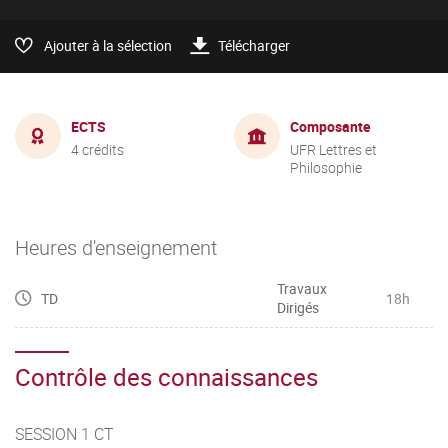
Ajouter à la sélection
Télécharger
ECTS
Composante
4 crédits
UFR Lettres et
Philosophie
Heures d'enseignement
Travaux
TD
18h
Dirigés
Contrôle des connaissances
SESSION 1 CT