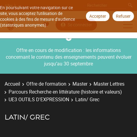
Aller à
En poursuivant votre navigation sur ce
site, vous acceptez l'utilisation de
Accepter
Refuser
cookies à des fins de mesure d'audience
Se connecter
(statistiques anonymes).
Offre en cours de modification : les informations
concernant le contenu des enseignements peuvent évoluer
jusqu’au 30 septembre
Accueil
Offre de formation
Master
Master Lettres
Parcours Recherche en littérature (histoire et valeurs)
UE3 OUTILS D'EXPRESSION
Latin/ Grec
LATIN/ GREC