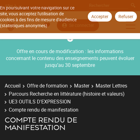
Aller à
En poursuivant votre navigation sur ce
site, vous acceptez l'utilisation de
Accepter
Refuser
cookies à des fins de mesure d'audience
Se connecter
(statistiques anonymes).
Offre en cours de modification : les informations
concernant le contenu des enseignements peuvent évoluer
jusqu’au 30 septembre
Accueil
Offre de formation
Master
Master Lettres
Parcours Recherche en littérature (histoire et valeurs)
UE3 OUTILS D'EXPRESSION
Compte rendu de manifestation
COMPTE RENDU DE
MANIFESTATION