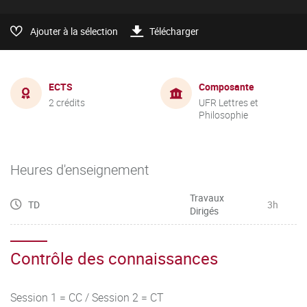
Ajouter à la sélection
Télécharger
ECTS
Composante
2 crédits
UFR Lettres et
Philosophie
Heures d'enseignement
Travaux
TD
3h
Dirigés
Contrôle des connaissances
Session 1 = CC / Session 2 = CT