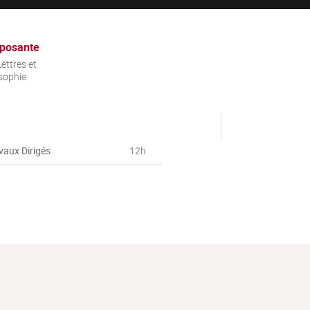
posante
ettres et
sophie
vaux Dirigés
12h