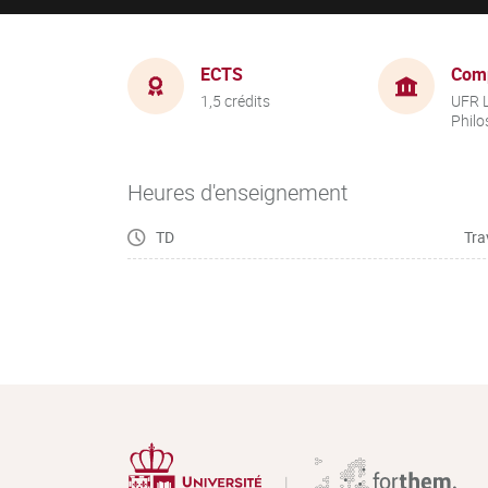
ECTS
Com
1,5 crédits
UFR L
Philo
Heures d'enseignement
TD
Tra