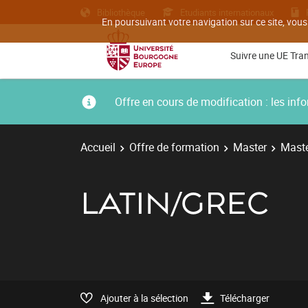
Bibliothèque
Etudiants internationaux
En poursuivant votre navigation sur ce site, vous
Suivre une UE Tra
Offre en cours de modification : les i
Accueil
Offre de formation
Master
Maste
LATIN/GREC
Ajouter à la sélection
Télécharger