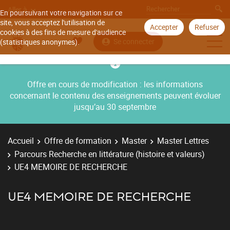
Aller à
En poursuivant votre navigation sur ce
site, vous acceptez l'utilisation de
Accepter
Refuser
cookies à des fins de mesure d'audience
Se connecter
(statistiques anonymes).
Offre en cours de modification : les informations
concernant le contenu des enseignements peuvent évoluer
jusqu’au 30 septembre
Accueil
Offre de formation
Master
Master Lettres
Parcours Recherche en littérature (histoire et valeurs)
UE4 MEMOIRE DE RECHERCHE
UE4 MEMOIRE DE RECHERCHE