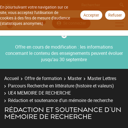
Aller à
En poursuivant votre navigation sur ce
site, vous acceptez l'utilisation de
Accepter
Refuser
cookies à des fins de mesure d'audience
Se connecter
(statistiques anonymes).
Offre en cours de modification : les informations
concernant le contenu des enseignements peuvent évoluer
jusqu’au 30 septembre
Accueil
Offre de formation
Master
Master Lettres
Parcours Recherche en littérature (histoire et valeurs)
UE4 MEMOIRE DE RECHERCHE
Rédaction et soutenance d'un mémoire de recherche
RÉDACTION ET SOUTENANCE D'UN
MÉMOIRE DE RECHERCHE